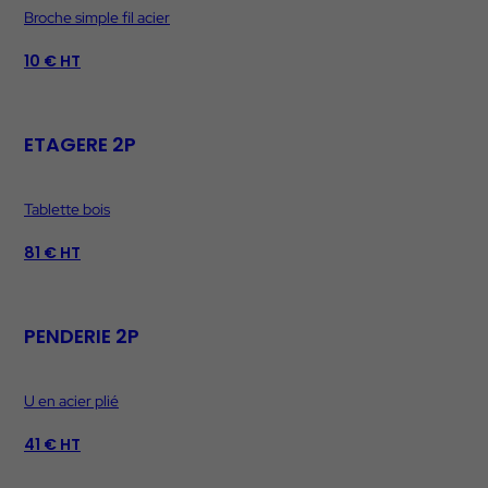
Broche simple fil acier
10 € HT
ETAGERE 2P
Tablette bois
81 € HT
PENDERIE 2P
U en acier plié
41 € HT