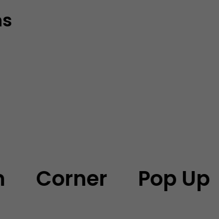
ns
Corner
Pop Up Sto