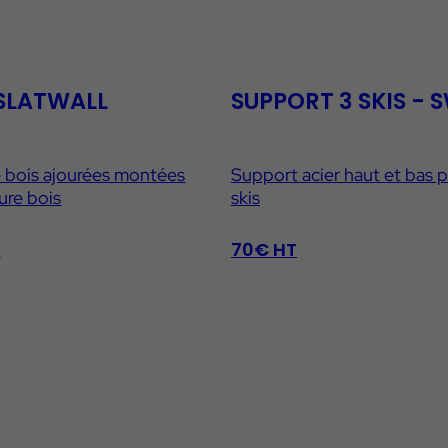
SLATWALL
SUPPORT 3 SKIS - 
 bois ajourées montées
Support acier haut et bas 
ture bois
skis
T
70€ HT