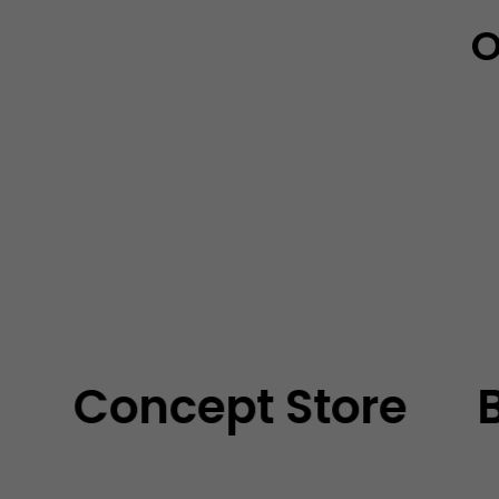
O
Concept Store
Bou